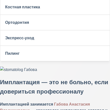
Современное и бережное обезболивание при
Пародонтология
Костная пластика
удалении зуба
Удаление зубов любой сложности
Лечение пародонтита и пародонтоза
Удаление зубов мудрости
Костная пластика
Ортодонтия
Вектор терапия
Восстановление объема кости в области зубного
Ортодонтия
Экспресс-уход
дефекта.
Исправление прикуса в любом возрасте
Комплексный экспресс-уход
Пилинг
Установка брекетов, элайнеров
3-этапная уходовая процедура за кожей лица и зоной
Пилинг лица и зоны декольте
декольте с использованием линейки израильской
косметики GiGi.
Незаменимая процедура для обновления клеток кожи с
Имплантация — это не больно, если
использованием линейки израильской косметики GiGi.
довериться профессионал
у
Имплантацией занимается
Габова Анастасия